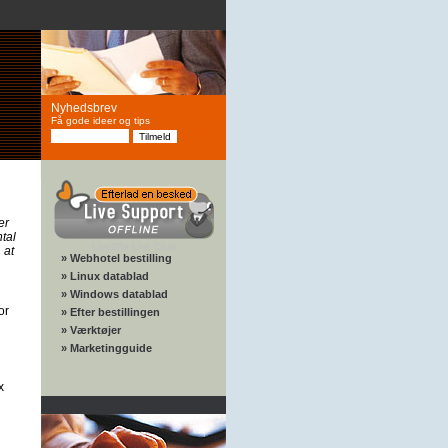
Nyhedsbrev
Få gode ideer og tips
er
ntal
LiveZilla Live Chat
 at
» Webhotel bestilling
» Linux datablad
» Windows datablad
or
» Efter bestillingen
» Værktøjer
» Marketingguide
x