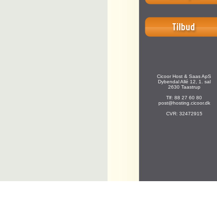
Cicoor Host & Saas ApS
Dybendal Allé 12, 1. sal
2630 Taastrup
Tlf: 88 27 60 80
post@hosting.cicoor.dk
CVR: 32472915