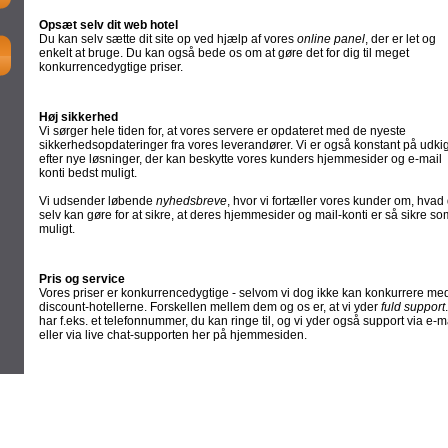
Opsæt selv dit web hotel
Du kan selv sætte dit site op ved hjælp af vores
online panel
, der er let og
enkelt at bruge. Du kan også bede os om at gøre det for dig til meget
konkurrencedygtige priser.
Høj sikkerhed
Vi sørger hele tiden for, at vores servere er opdateret med de nyeste
sikkerhedsopdateringer fra vores leverandører. Vi er også konstant på udki
efter nye løsninger, der kan beskytte vores kunders hjemmesider og e-mail
konti bedst muligt.
Vi udsender løbende
nyhedsbreve
, hvor vi fortæller vores kunder om, hvad
selv kan gøre for at sikre, at deres hjemmesider og mail-konti er så sikre so
muligt.
Pris og service
Vores priser er konkurrencedygtige - selvom vi dog ikke kan konkurrere me
discount-hotellerne. Forskellen mellem dem og os er, at vi yder
fuld support
har f.eks. et telefonnummer, du kan ringe til, og vi yder også support via e-m
eller via live chat-supporten her på hjemmesiden.