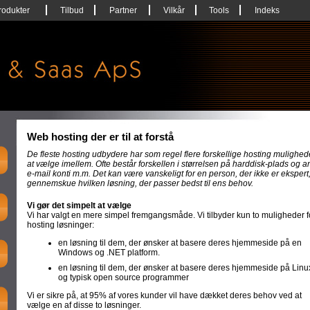
rodukter
Tilbud
Partner
Vilkår
Tools
Indeks
Web hosting der er til at forstå
De fleste hosting udbydere har som regel flere forskellige hosting mulighed
at vælge imellem. Ofte består forskellen i størrelsen på harddisk-plads og a
e-mail konti m.m. Det kan være vanskeligt for en person, der ikke er ekspert,
gennemskue hvilken løsning, der passer bedst til ens behov.
Vi gør det simpelt at vælge
Vi har valgt en mere simpel fremgangsmåde. Vi tilbyder kun to muligheder f
hosting løsninger:
en løsning til dem, der ønsker at basere deres hjemmeside på en
Windows og .NET platform.
en løsning til dem, der ønsker at basere deres hjemmeside på Linu
og typisk open source programmer
Vi er sikre på, at 95% af vores kunder vil have dækket deres behov ved at
vælge en af disse to løsninger.