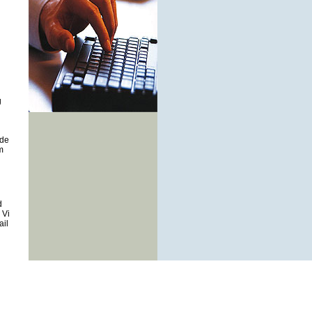
g
 de
m
d
. Vi
ail