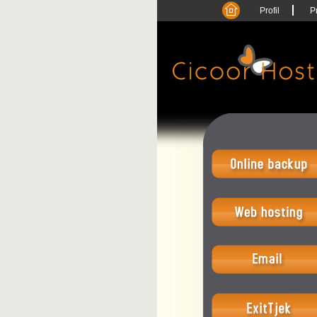
Profil
P