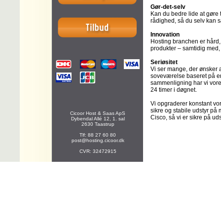
Gør-det-selv
Kan du bedre lide at gøre t
rådighed, så du selv kan s
Innovation
Hosting branchen er hård, 
produkter – samtidig med, 
Seriøsitet
Vi ser mange, der ønsker a
soveværelse baseret på en 
sammenligning har vi vore
24 timer i døgnet.
Vi opgraderer konstant vor
sikre og stabile udstyr på
Cicoor Host & Saas ApS
Cisco, så vi er sikre på ud
Dybendal Allé 12, 1. sal
2630 Taastrup
Tlf: 88 27 60 80
post@hosting.cicoor.dk
CVR: 32472915