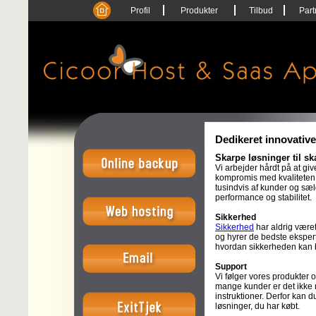
Profil
Produkter
Tilbud
Part
Dedikeret innovative
Skarpe løsninger til sk
Vi arbejder hårdt på at gi
kompromis med kvaliteten 
tusindvis af kunder og sæl
performance og stabilitet.
Sikkerhed
Sikkerhed
har aldrig været
og hyrer de bedste eksperte
hvordan sikkerheden kan 
Support
Vi følger vores produkter og
mange kunder er det ikke n
instruktioner. Derfor kan d
løsninger, du har købt.